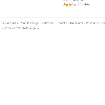
12
0
0
11 balsis
Iepazīšanās
Mobilā versija
Palīdzība
Kontakti
Noteikumi
Privātums
Pa
© 2004 - 2026 SIA Draugiem