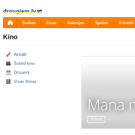
Pāriet
uz
saturu
Šodien
Ziņas
Galerijas
Spēles
D-biedri
Kino
Aktuāli
Šobrīd kino
Drīzumā
Visas filmas
Mana m
Trilleris