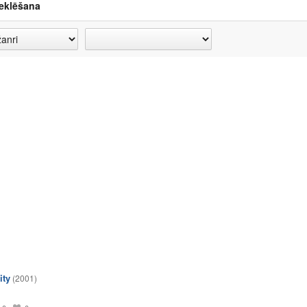
eklēšana
ity
(2001)