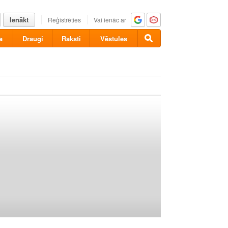
Ienākt
Reģistrēties
Vai ienāc ar
a
Draugi
Raksti
Vēstules