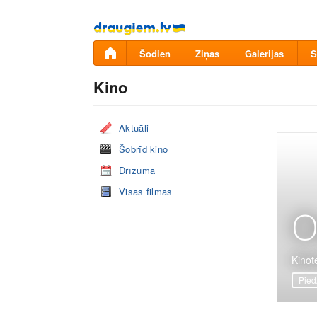
Pāriet
uz
saturu
Šodien
Ziņas
Galerijas
S
Kino
Aktuāli
Šobrīd kino
Drīzumā
Visas filmas
O
Kinote
Pied