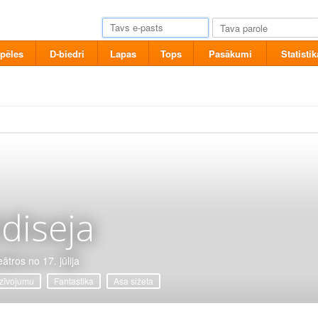
pēles
D-biedri
Lapas
Tops
Pasākumi
Statistik
diseja
ātros no 17. jūlija
zīvojumu
Fantastika
Asa sižeta