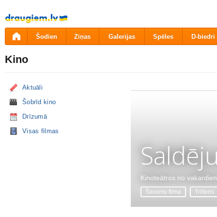
Pāriet
uz
saturu
Šodien
Ziņas
Galerijas
Spēles
D-biedri
Kino
Aktuāli
Šobrīd kino
Drīzumā
Visas filmas
Saldēj
Kinoteātros no vakardie
Šausmu filma
Trilleris