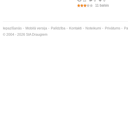
12
0
0
11 balsis
Iepazīšanās
Mobilā versija
Palīdzība
Kontakti
Noteikumi
Privātums
Pa
© 2004 - 2026 SIA Draugiem