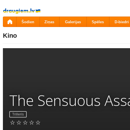
Pāriet
uz
saturu
Šodien
Ziņas
Galerijas
Spēles
D-biedri
Kino
The Sensuous Ass
Trilleris