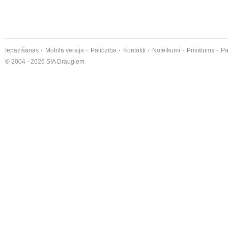
Iepazīšanās
Mobilā versija
Palīdzība
Kontakti
Noteikumi
Privātums
Pa
© 2004 - 2026 SIA Draugiem