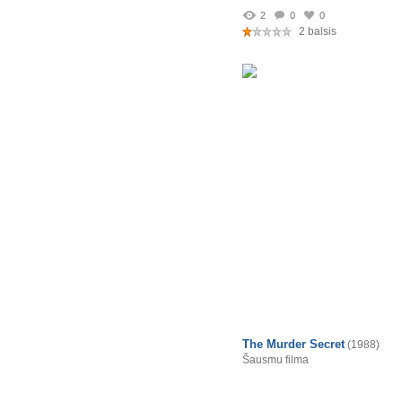
2
0
0
2 balsis
The Murder Secret
(1988)
Šausmu filma