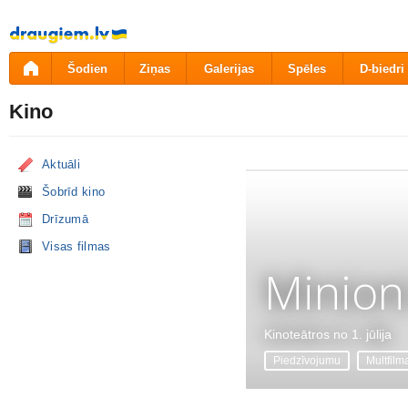
Pāriet
uz
saturu
Šodien
Ziņas
Galerijas
Spēles
D-biedri
Kino
Aktuāli
Šobrīd kino
Drīzumā
Visas filmas
Minion
Kinoteātros no 1. jūlija
Piedzīvojumu
Multfilm