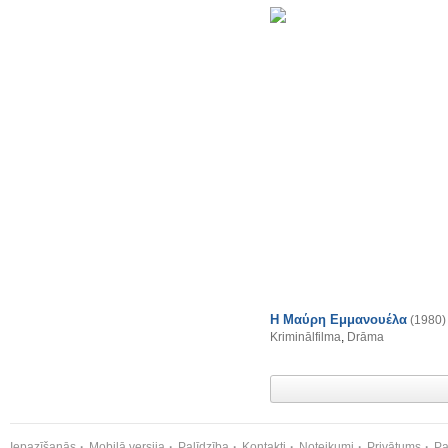
Η Μαύρη Εμμανουέλα
(1980)
Kriminālfilma
,
Drāma
Iepazīšanās
Mobilā versija
Palīdzība
Kontakti
Noteikumi
Privātums
Pa