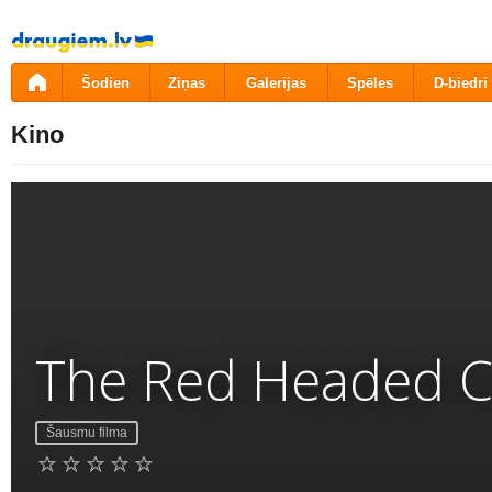
Pāriet
uz
saturu
Šodien
Ziņas
Galerijas
Spēles
D-biedri
Kino
The Red Headed C
Šausmu filma