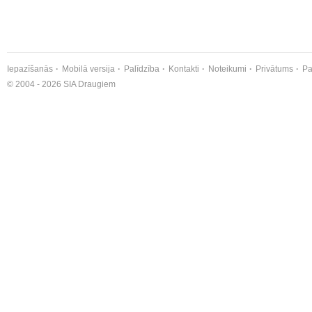
Iepazīšanās
Mobilā versija
Palīdzība
Kontakti
Noteikumi
Privātums
Pa
© 2004 - 2026 SIA Draugiem