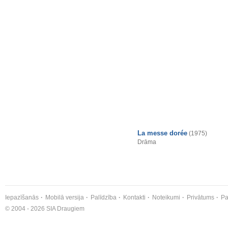
La messe dorée
(1975)
Drāma
Iepazīšanās
Mobilā versija
Palīdzība
Kontakti
Noteikumi
Privātums
Pa
© 2004 - 2026 SIA Draugiem