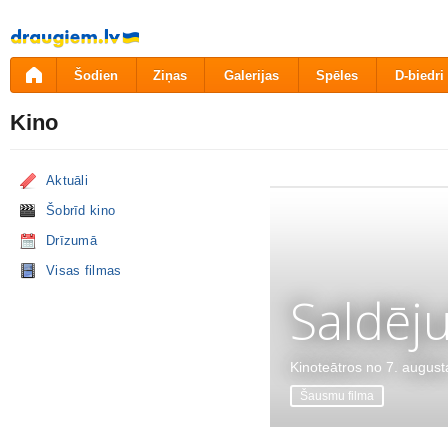
Pāriet
uz
saturu
Šodien
Ziņas
Galerijas
Spēles
D-biedri
Kino
Aktuāli
Šobrīd kino
Drīzumā
Visas filmas
Saldēj
Kinoteātros no 7. august
Šausmu filma