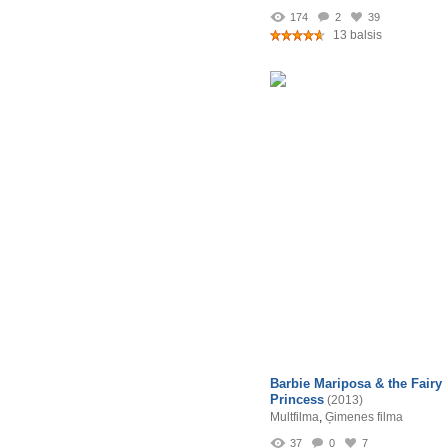
174
2
39
13 balsis
Barbie Mariposa & the Fairy
Princess
(2013)
Multfilma
,
Ģimenes filma
37
0
7