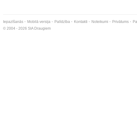
Iepazīšanās
Mobilā versija
Palīdzība
Kontakti
Noteikumi
Privātums
Pa
© 2004 - 2026 SIA Draugiem