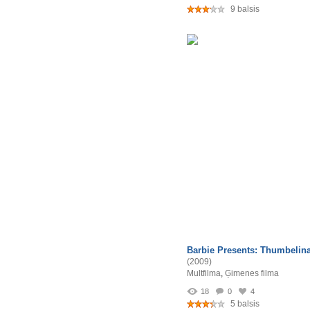
9 balsis
Barbie Presents: Thumbelin
(2009)
Multfilma
,
Ģimenes filma
18
0
4
5 balsis