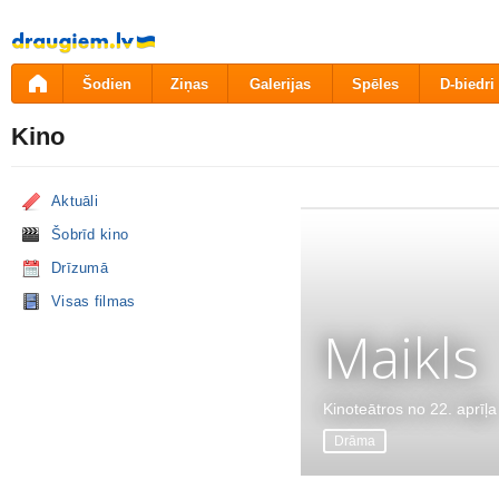
Pāriet
uz
saturu
Šodien
Ziņas
Galerijas
Spēles
D-biedri
Kino
Aktuāli
Šobrīd kino
Drīzumā
Visas filmas
Maikls
Kinoteātros no 22. aprīļa
Drāma