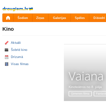
Pāriet
uz
saturu
Šodien
Ziņas
Galerijas
Spēles
D-biedri
Kino
Aktuāli
Šobrīd kino
Drīzumā
Visas filmas
Vaiana
Kinoteātros no 8. jūlija
Ģimenes filma
Fantast