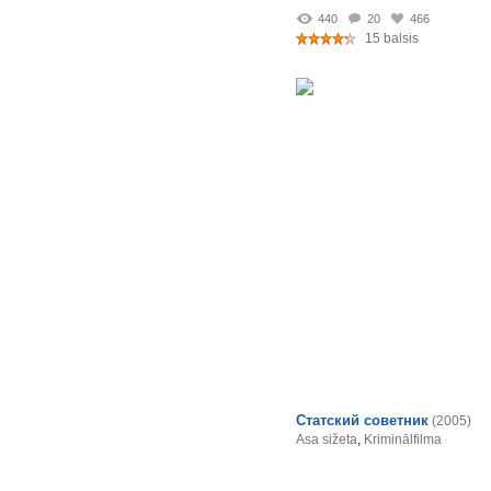
440
20
466
15 balsis
Статский советник
(2005)
Asa sižeta
,
Kriminālfilma