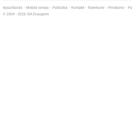
Iepazīšanās
Mobilā versija
Palīdzība
Kontakti
Noteikumi
Privātums
Pa
© 2004 - 2026 SIA Draugiem