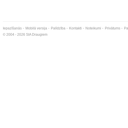
Iepazīšanās
Mobilā versija
Palīdzība
Kontakti
Noteikumi
Privātums
Pa
© 2004 - 2026 SIA Draugiem