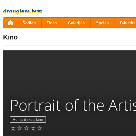
Pāriet
uz
saturu
Šodien
Ziņas
Galerijas
Spēles
D-biedri
Kino
Portrait of the Arti
Romantiskais kino