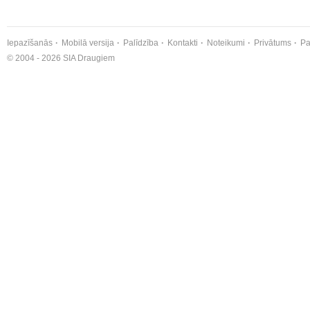
Iepazīšanās
Mobilā versija
Palīdzība
Kontakti
Noteikumi
Privātums
Pa
© 2004 - 2026 SIA Draugiem