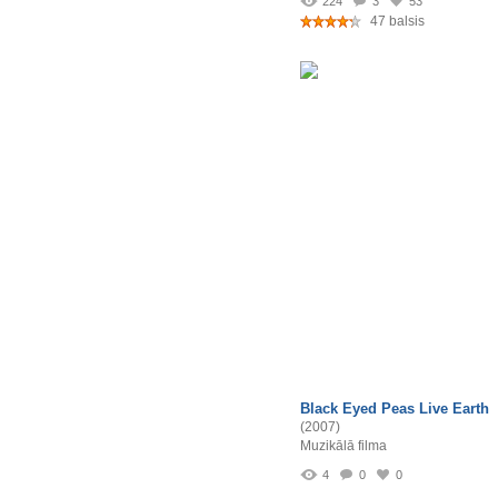
224
3
53
47 balsis
Black Eyed Peas Live Earth
(2007)
Muzikālā filma
4
0
0