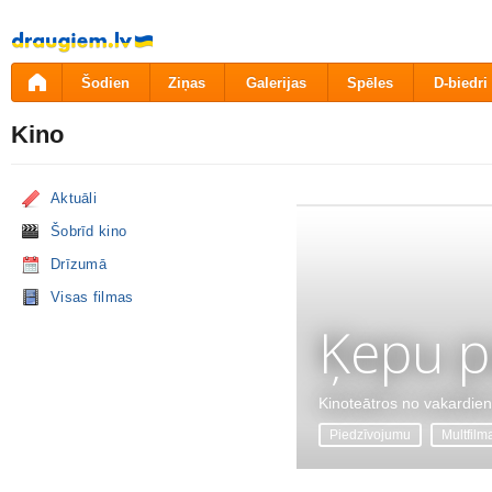
Pāriet
uz
saturu
Šodien
Ziņas
Galerijas
Spēles
D-biedri
Kino
Aktuāli
Šobrīd kino
Drīzumā
Visas filmas
Ķepu p
Kinoteātros no vakardie
Piedzīvojumu
Multfilm