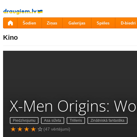
Pāriet
uz
saturu
Šodien
Ziņas
Galerijas
Spēles
D-biedri
Kino
X-Men Origins: Wo
Piedzīvojumu
Asa sižeta
Trilleris
Zinātniskā fantastika
(47 vērtējumi)