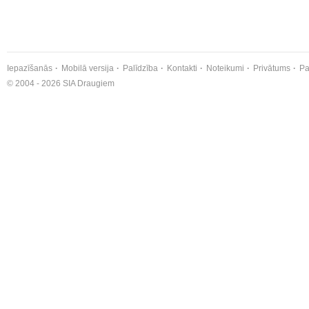
Iepazīšanās
Mobilā versija
Palīdzība
Kontakti
Noteikumi
Privātums
Pa
© 2004 - 2026 SIA Draugiem