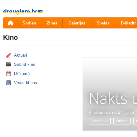
Pāriet
uz
saturu
Šodien
Ziņas
Galerijas
Spēles
D-biedri
Kino
Aktuāli
Šobrīd kino
Drīzumā
Visas filmas
Nakts 
Kinoteātros no 24. jūlija
Komēdija
Drāma