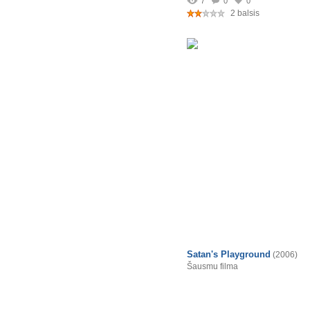
7
0
0
2 balsis
Satan's Playground
(2006)
Šausmu filma