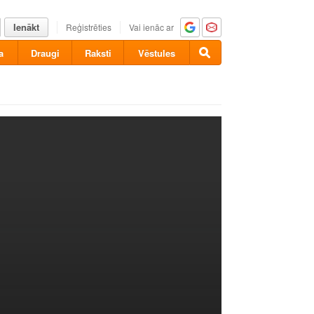
Ienākt
Reģistrēties
Vai ienāc ar
a
Draugi
Raksti
Vēstules