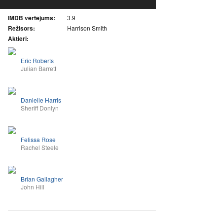
IMDB vērtējums:
3.9
Režisors:
Harrison Smith
Aktieri:
Eric Roberts
Julian Barrett
Danielle Harris
Sheriff Donlyn
Felissa Rose
Rachel Steele
Brian Gallagher
John Hill