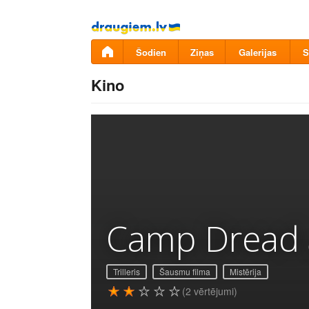
Pāriet
uz
saturu
Šodien
Ziņas
Galerijas
S
Kino
Camp Dread
Trilleris
Šausmu filma
Mistērija
(2 vērtējumi)