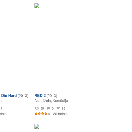
 Die Hard
RED 2
(2013)
(2013)
ris
Asa sižeta
,
Komēdija
7
59
0
15
lsis
20 balsis