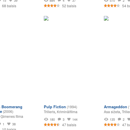
15
39
884
4
37
570
2
68 balsis
52 balsis
54 ba
 Boomerang
Pulp Fiction
Armageddon
(1994)
(
e
(2006)
Trilleris
,
Kriminālfilma
Asa sižeta
,
Trille
,
Ģimenes filma
180
3
144
135
2
1
38
47 balsis
47 ba
10 balsis