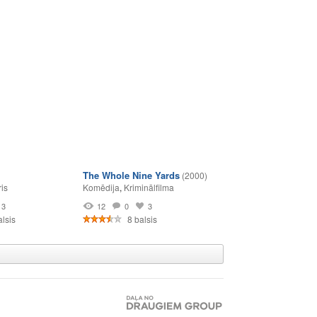
The Whole Nine Yards
(2000)
ris
Komēdija
,
Kriminālfilma
3
12
0
3
lsis
8 balsis