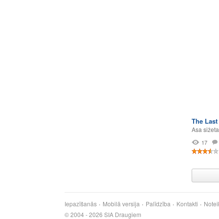
The Last
Asa sižeta
17
Iepazīšanās
Mobilā versija
Palīdzība
Kontakti
Notei
© 2004 - 2026 SIA Draugiem