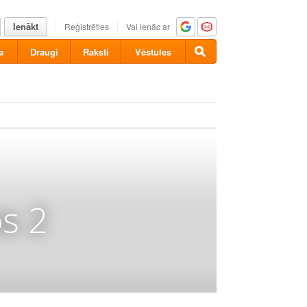
Ienākt
Reģistrēties
Vai ienāc ar
a
Draugi
Raksti
Vēstules
s 2