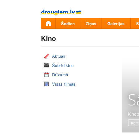
Pāriet
uz
saturu
Šodien
Ziņas
Galerijas
S
Kino
Aktuāli
Šobrīd kino
Drīzumā
Visas filmas
S
Kinot
Komē