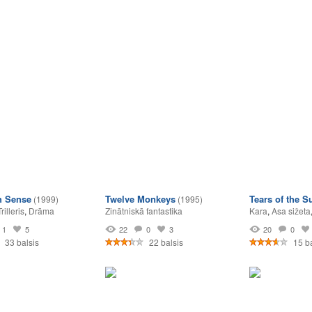
h Sense
Twelve Monkeys
Tears of the S
(1999)
(1995)
Trilleris
,
Drāma
Zinātniskā fantastika
Kara
,
Asa sižeta
1
5
22
0
3
20
0
33 balsis
22 balsis
15 ba