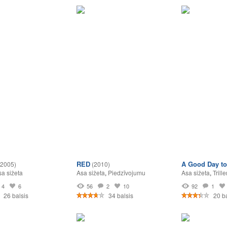
RED
A Good Day to
(2005)
(2010)
sa sižeta
Asa sižeta
,
Piedzīvojumu
Asa sižeta
,
Trille
4
6
56
2
10
92
1
26 balsis
34 balsis
20 ba