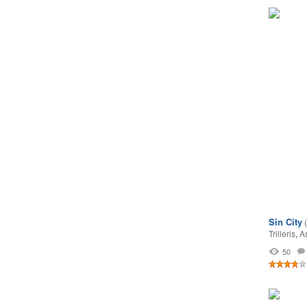
Sin City
Trilleris
,
A
50