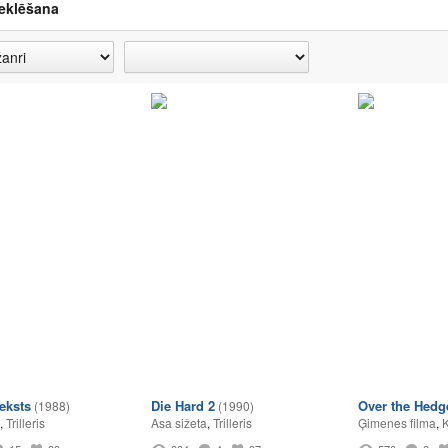
eklēšana
ieksts
Die Hard 2
Over the Hedg
(1988)
(1990)
,
Trilleris
Asa sižeta
,
Trilleris
Ģimenes filma
,