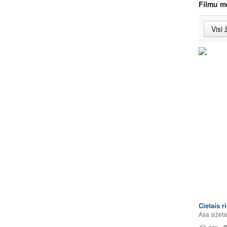
Filmu m
Cietais r
Asa sižeta