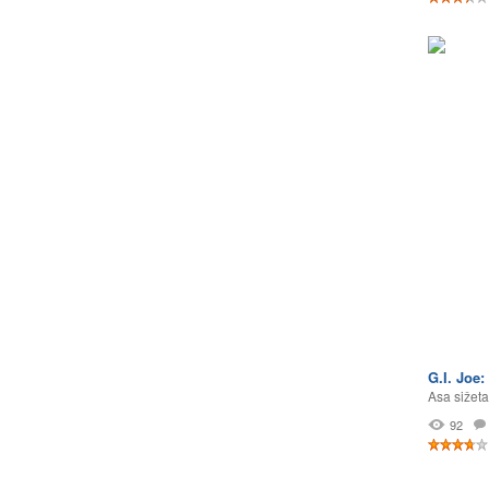
G.I. Joe:
Asa sižeta
92