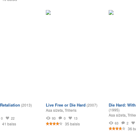
 Retaliation
Live Free or Die Hard
Die Hard: Wit
(2013)
(2007)
(1995)
Asa sižeta
,
Trilleris
Asa sižeta
,
Trille
0
22
93
0
13
63
2
41 balss
35 balsis
36 ba