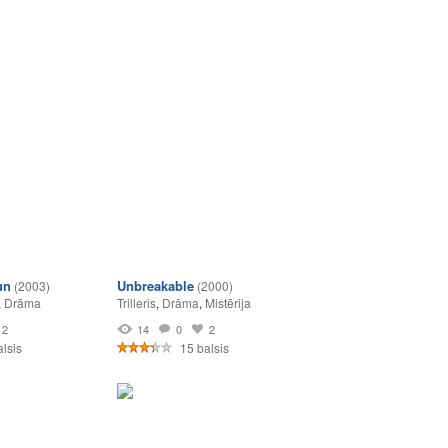
un
Unbreakable
(2003)
(2000)
,
Drāma
Trilleris
,
Drāma
,
Mistērija
2
14
0
2
lsis
15 balsis