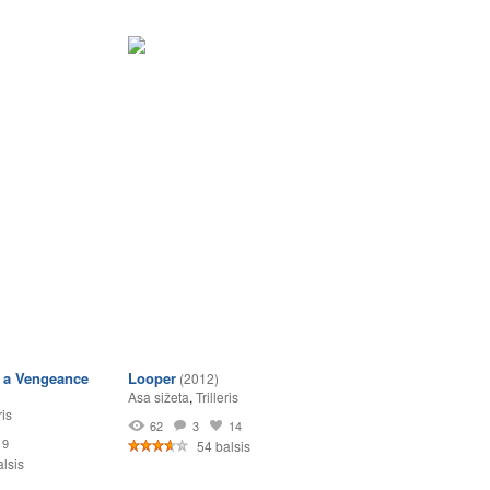
h a Vengeance
Looper
(2012)
Asa sižeta
,
Trilleris
ris
62
3
14
9
54 balsis
lsis