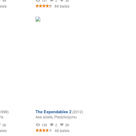
94
151
2
30
lsis
84 balsis
The Expendables 2
1998)
(2012)
ris
Asa sižeta
,
Piedzīvojumu
26
135
2
29
lsis
46 balsis