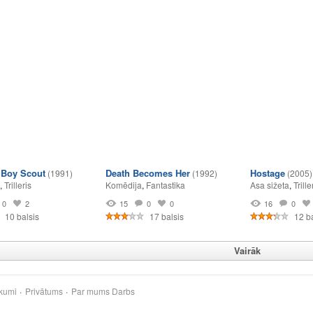
 Boy Scout
Death Becomes Her
Hostage
(1991)
(1992)
(2005)
,
Trilleris
Komēdija
,
Fantastika
Asa sižeta
,
Trille
0
2
15
0
0
16
0
10 balsis
17 balsis
12 ba
Vairāk
kumi
Privātums
Par mums
Darbs