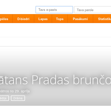
pēles
D-biedri
Lapas
Tops
Pasākumi
Statistik
ātans Pradas brunčo
eātros no 29. aprīļa
dija
Drāma