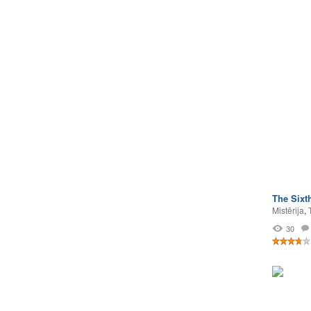
The Sixt
Mistērija
,
30