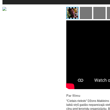
Par filmu
"Cietais rieksts" Džons Makleins 
laikā viņš gadās nepareizajā vie
cīņu pret teroristu organizāziju. 