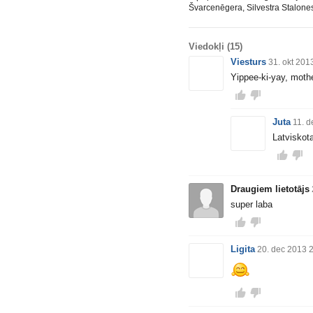
Švarcenēgera, Silvestra Stalones
Viedokļi
(15)
Viesturs
31. okt 201
Yippee-ki-yay, moth
Juta
11. d
Latviskota
Draugiem lietotājs
super laba
Ligita
20. dec 2013 