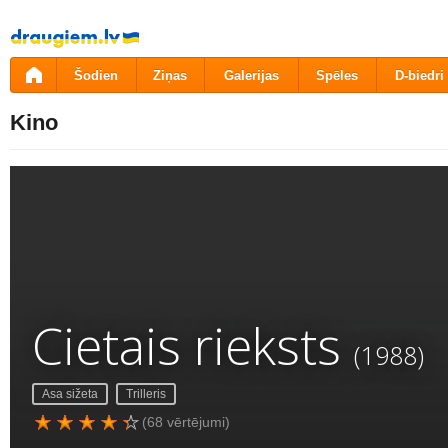
Pāriet
uz
saturu
Šodien
Ziņas
Galerijas
Spēles
D-biedri
Kino
Cietais rieksts
(1988)
Asa sižeta
Trilleris
(68 vērtējumi)