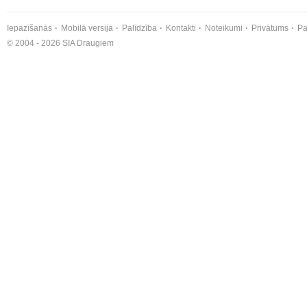
Iepazīšanās
Mobilā versija
Palīdzība
Kontakti
Noteikumi
Privātums
Pa
© 2004 - 2026 SIA Draugiem