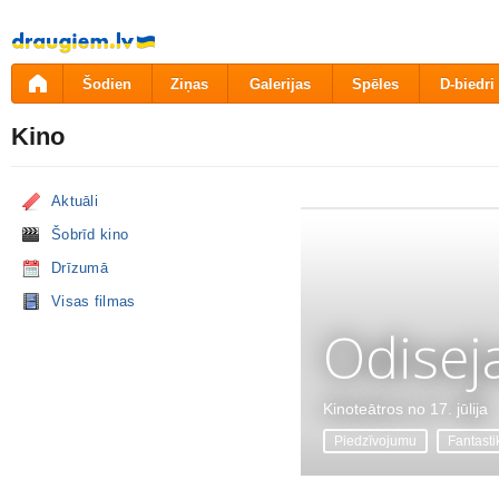
Pāriet
uz
saturu
Šodien
Ziņas
Galerijas
Spēles
D-biedri
Kino
Aktuāli
Šobrīd kino
Drīzumā
Visas filmas
Odisej
Kinoteātros no 17. jūlija
Piedzīvojumu
Fantasti