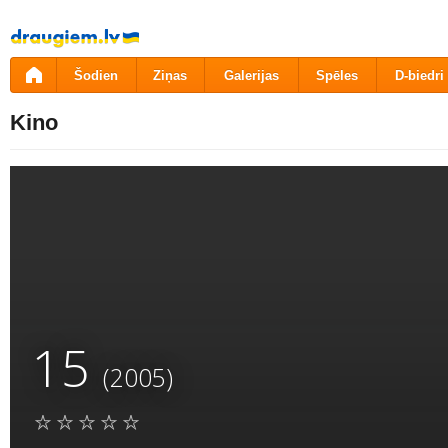
Pāriet
uz
saturu
Šodien
Ziņas
Galerijas
Spēles
D-biedri
Kino
15
(2005)