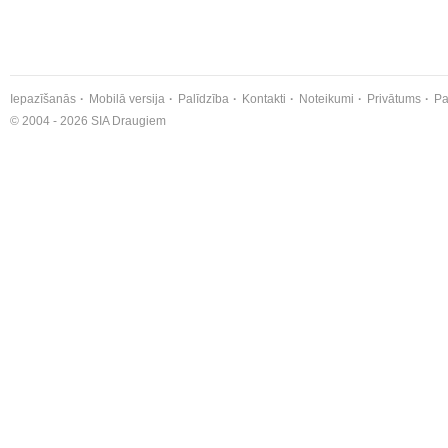
Iepazīšanās
Mobilā versija
Palīdzība
Kontakti
Noteikumi
Privātums
Pa
© 2004 - 2026 SIA Draugiem