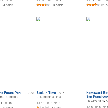
4
90
372
1
67
120
3
24 balsis
33 balsis
31 b
he Future Part III
Back in Time
Homeward Boun
(1990)
(2015)
San Francisco
umu
,
Komēdija
Dokumentālā filma
Piedzīvojumu
,
K
4
10
16
0
0
8
0
20 balsis
1 balss