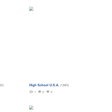
High School U.S.A.
85)
(1983)
1
0
0