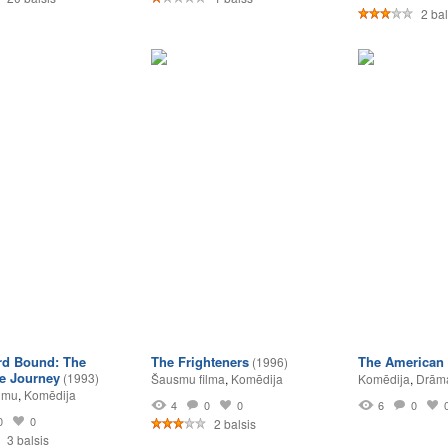
2 bal
d Bound: The
The Frighteners
The American 
(1996)
le Journey
(1993)
Šausmu filma
,
Komēdija
Komēdija
,
Drām
umu
,
Komēdija
4
0
0
6
0
0
0
2 balsis
3 balsis