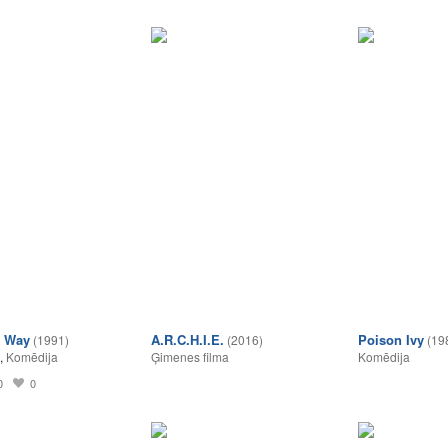
d Way
A.R.C.H.I.E.
Poison Ivy
(1991)
(2016)
(19
,
Komēdija
Ģimenes filma
Komēdija
0
0