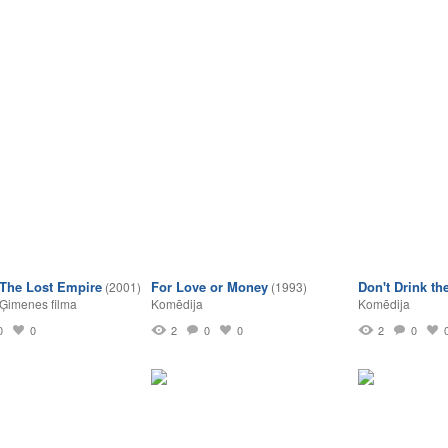
: The Lost Empire
For Love or Money
Don't Drink th
(2001)
(1993)
Ģimenes filma
Komēdija
Komēdija
0
0
2
0
0
2
0