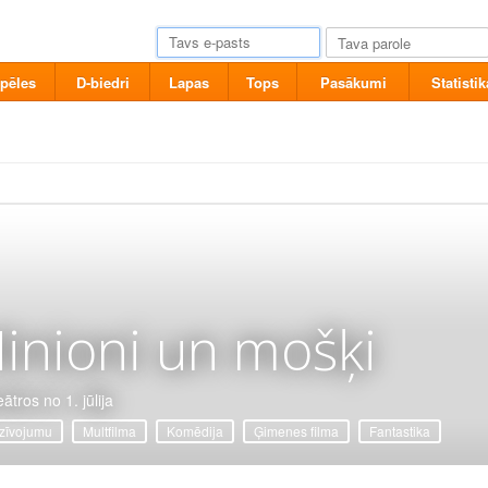
pēles
D-biedri
Lapas
Tops
Pasākumi
Statistik
inioni un mošķi
ātros no 1. jūlija
zīvojumu
Multfilma
Komēdija
Ģimenes filma
Fantastika