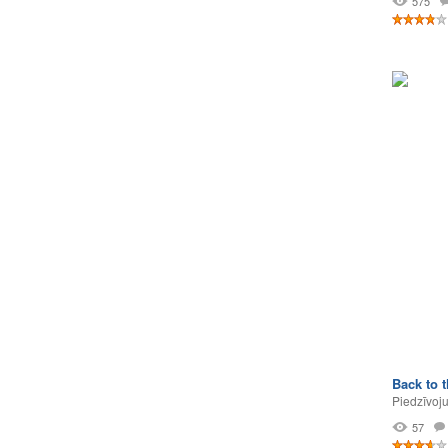
575
Back to t
Piedzīvoj
57