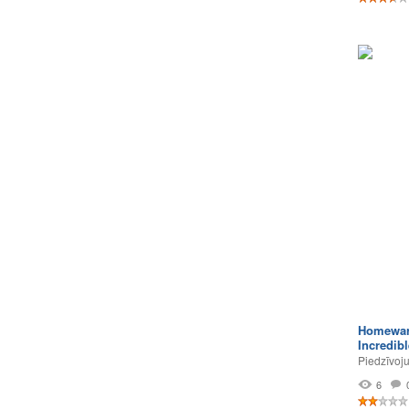
Homewar
Incredib
Piedzīvoj
6