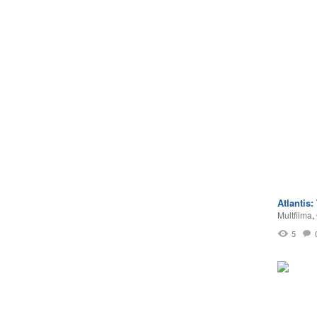
Atlantis
Multfilma
,
5