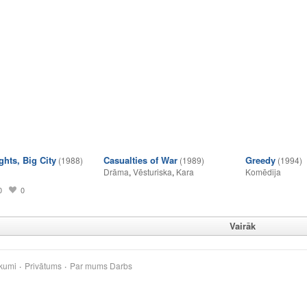
ghts, Big City
Casualties of War
Greedy
(1988)
(1989)
(1994)
Drāma
,
Vēsturiska
,
Kara
Komēdija
0
0
Vairāk
kumi
Privātums
Par mums
Darbs