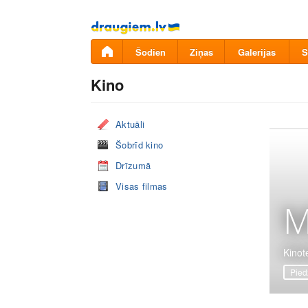
Pāriet
uz
saturu
Šodien
Ziņas
Galerijas
S
Kino
Aktuāli
Šobrīd kino
Drīzumā
Visas filmas
M
Kinote
Pied