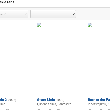
eklēšana
tle 2
Stuart Little
Back to the Fu
(2002)
(1999)
ilma
Ģimenes filma
,
Fantastika
Piedzīvojumu
,
K