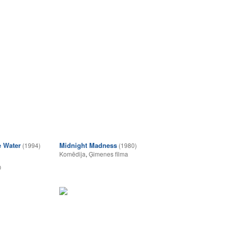
e Water
Midnight Madness
(1994)
(1980)
Komēdija
,
Ģimenes filma
0