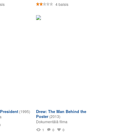
sis
4 balsis
President
Drew: The Man Behind the
(1995)
Poster
(2013)
a
Dokumentālā filma
0
1
0
0