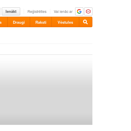
Ienākt
Reģistrēties
Vai ienāc ar
a
Draugi
Raksti
Vēstules