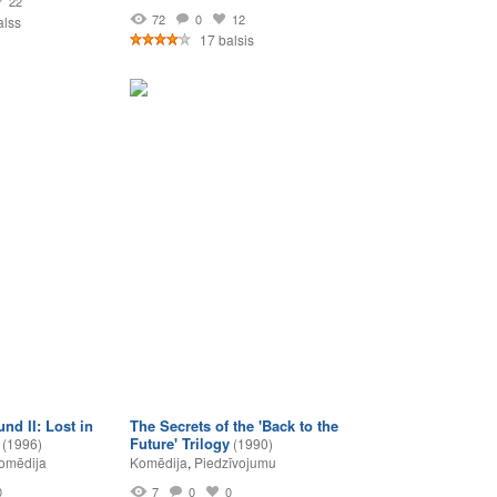
22
72
0
12
alss
17 balsis
d II: Lost in
The Secrets of the 'Back to the
Future' Trilogy
(1996)
(1990)
omēdija
Komēdija
,
Piedzīvojumu
0
7
0
0