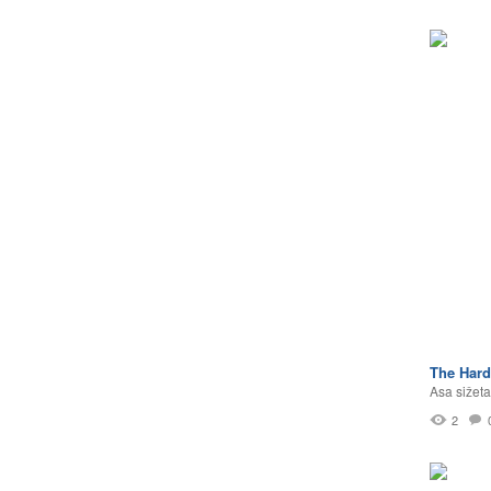
The Har
Asa sižeta
2