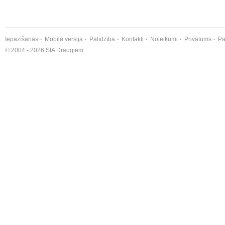
Iepazīšanās
Mobilā versija
Palīdzība
Kontakti
Noteikumi
Privātums
Pa
© 2004 - 2026 SIA Draugiem