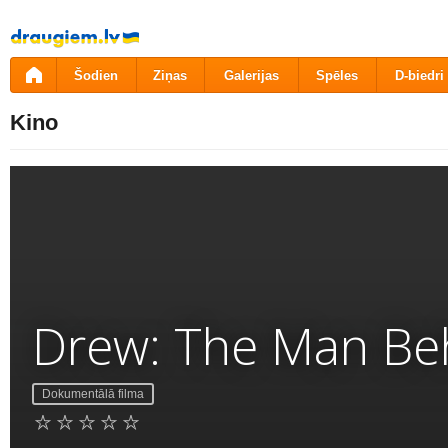
Pāriet
uz
saturu
Šodien
Ziņas
Galerijas
Spēles
D-biedri
Kino
Drew: The Man Beh
Dokumentālā filma