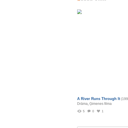
A River Runs Through It
(199
Drāma
,
Ģimenes filma
5
0
1