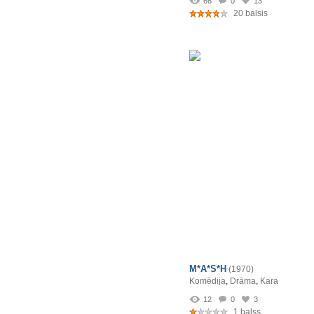
66
0
13
20 balsis
M*A*S*H
(1970)
Komēdija
,
Drāma
,
Kara
12
0
3
1 balss