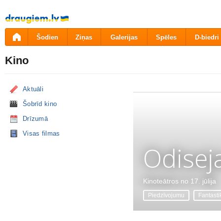
Pāriet
uz
saturu
Šodien
Ziņas
Galerijas
Spēles
D-biedri
Kino
Aktuāli
Šobrīd kino
Drīzumā
Visas filmas
Odisej
Kinoteātros no 17. jūlija
Piedzīvojumu
Fantasti