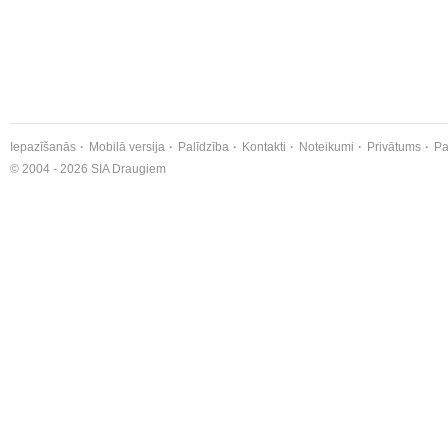
Iepazīšanās
Mobilā versija
Palīdzība
Kontakti
Noteikumi
Privātums
Pa
© 2004 - 2026 SIA Draugiem