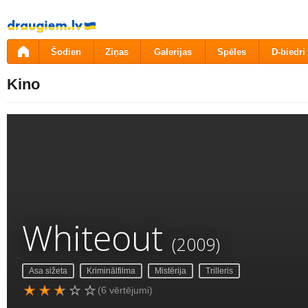
Pāriet
uz
saturu
Šodien
Ziņas
Galerijas
Spēles
D-biedri
Kino
Whiteout
(2009)
Asa sižeta
Kriminālfilma
Mistērija
Trilleris
(6 vērtējumi)