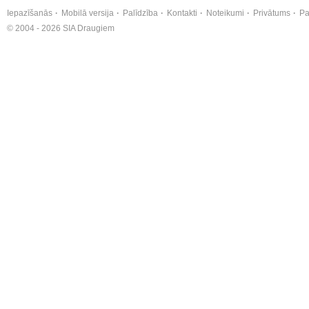
Iepazīšanās
Mobilā versija
Palīdzība
Kontakti
Noteikumi
Privātums
Pa
© 2004 - 2026 SIA Draugiem