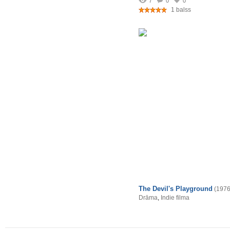
7
0
0
1 balss
The Devil's Playground
(1976
Drāma
,
Indie filma