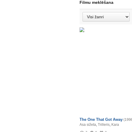
Filmu meklēšana
The One That Got Away
(199
Asa sižeta
,
Trilleris
,
Kara