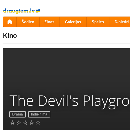
Pāriet
uz
saturu
Šodien
Ziņas
Galerijas
Spēles
D-biedri
Kino
The Devil's Playgr
Drāma
Indie filma