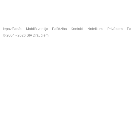
Iepazīšanās
Mobilā versija
Palīdzība
Kontakti
Noteikumi
Privātums
Pa
© 2004 - 2026 SIA Draugiem