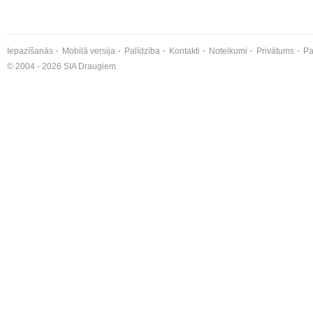
Iepazīšanās
Mobilā versija
Palīdzība
Kontakti
Noteikumi
Privātums
Pa
© 2004 - 2026 SIA Draugiem