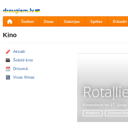
Pāriet
uz
saturu
Šodien
Ziņas
Galerijas
Spēles
D-biedri
Kino
Aktuāli
Šobrīd kino
Drīzumā
Visas filmas
Rotaļli
Kinoteātros no 17. jūnija
Multfilma
Ģimenes fil