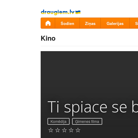
Pāriet
uz
saturu
Šodien
Ziņas
Galerijas
S
Kino
Ti spiace se
Komēdija
Ģimenes filma