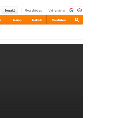
Ienākt
Reģistrēties
Vai ienāc ar
a
Draugi
Raksti
Vēstules