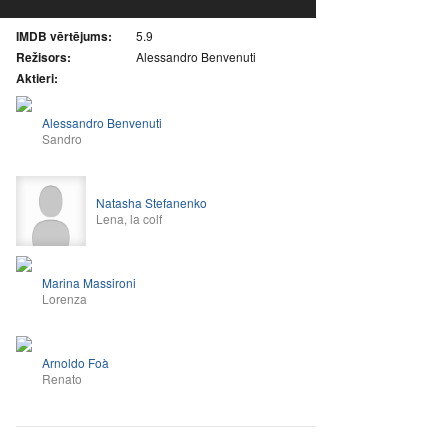
IMDB vērtējums:
5.9
Režisors:
Alessandro Benvenuti
Aktieri:
Alessandro Benvenuti
Sandro
Natasha Stefanenko
Lena, la colf
Marina Massironi
Lorenza
Arnoldo Foà
Renato