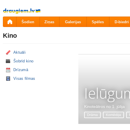
Pāriet
uz
saturu
Šodien
Ziņas
Galerijas
Spēles
D-biedri
Kino
Aktuāli
Šobrīd kino
Drīzumā
Visas filmas
Ielūgu
Kinoteātros no 1. jūlija
Drāma
Komēdija