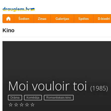
Pāriet
uz
saturu
Šodien
Ziņas
Galerijas
Spēles
D-biedri
Kino
Moi vouloir toi
(1985)
Drāma
Komēdija
Romantiskais kino