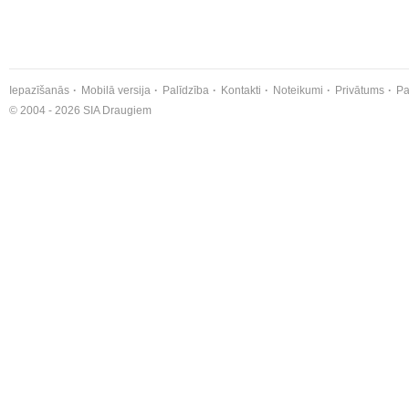
Iepazīšanās
Mobilā versija
Palīdzība
Kontakti
Noteikumi
Privātums
Pa
© 2004 - 2026 SIA Draugiem