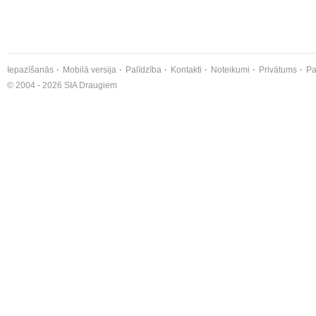
Iepazīšanās
Mobilā versija
Palīdzība
Kontakti
Noteikumi
Privātums
Pa
© 2004 - 2026 SIA Draugiem