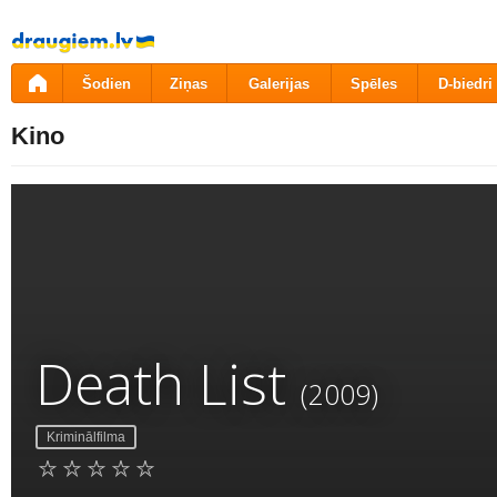
Pāriet
uz
saturu
Šodien
Ziņas
Galerijas
Spēles
D-biedri
Kino
Death List
(2009)
Kriminālfilma