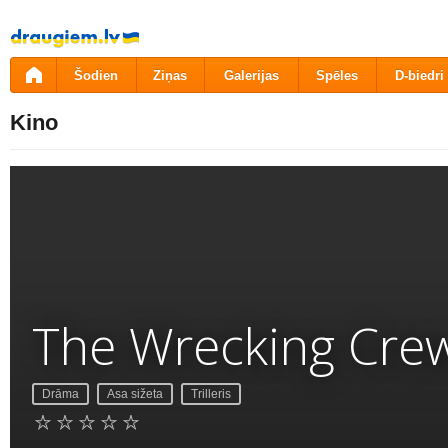
Pāriet
uz
saturu
Šodien
Ziņas
Galerijas
Spēles
D-biedri
Kino
The Wrecking Cre
Drāma
Asa sižeta
Trilleris