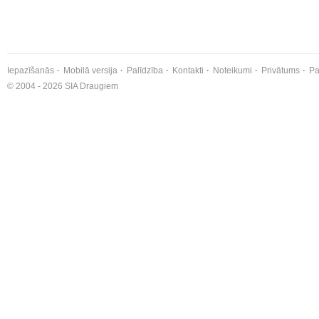
Iepazīšanās
Mobilā versija
Palīdzība
Kontakti
Noteikumi
Privātums
Pa
© 2004 - 2026 SIA Draugiem