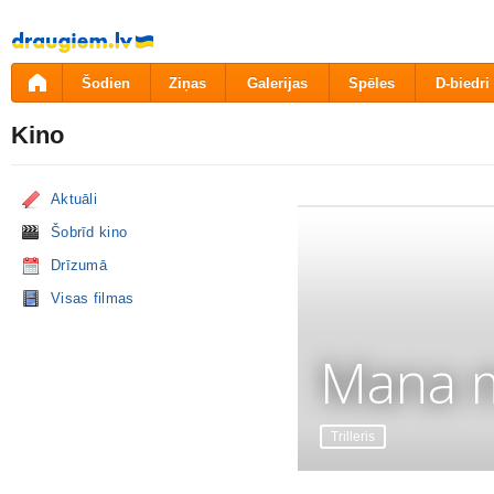
Pāriet
uz
saturu
Šodien
Ziņas
Galerijas
Spēles
D-biedri
Kino
Aktuāli
Šobrīd kino
Drīzumā
Visas filmas
Mana m
Trilleris