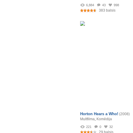
6,884
43
998
383 balsis
Horton Hears a Who!
(2008)
Multfilma
,
Komēdija
221
0
32
29 balsis