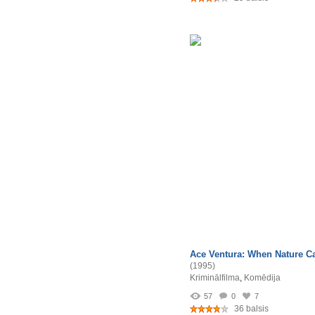
Ace Ventura: When Nature Ca
(1995)
Kriminālfilma
,
Komēdija
57
0
7
36 balsis