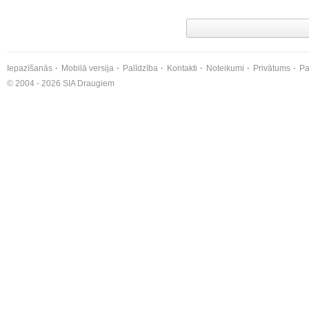
Iepazīšanās
Mobilā versija
Palīdzība
Kontakti
Noteikumi
Privātums
Pa
© 2004 - 2026 SIA Draugiem