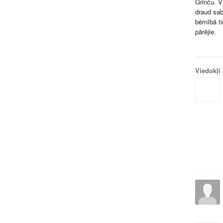
Grinču. Vi
draud sab
bērnībā t
pārējie.
Viedokļi