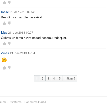
Inese
21. dec 2013 09:52
Bez Grinča nav Ziemassvētki
Līga
21. dec 2013 10:07
Gribētu uz filmu aiziet nekad neesmu redzējusi.
Zintis
21. dec 2013 15:04
1
2
3
4
5
nākamā
kumi
Privātums
Par mums
Darbs