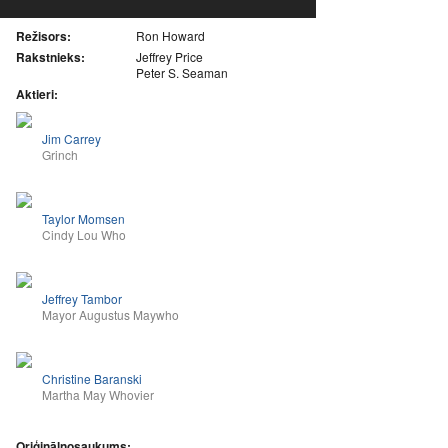
Režisors:
Ron Howard
Rakstnieks:
Jeffrey Price
Peter S. Seaman
Aktieri:
Jim Carrey
Grinch
Taylor Momsen
Cindy Lou Who
Jeffrey Tambor
Mayor Augustus Maywho
Christine Baranski
Martha May Whovier
Oriģinālnosaukums: