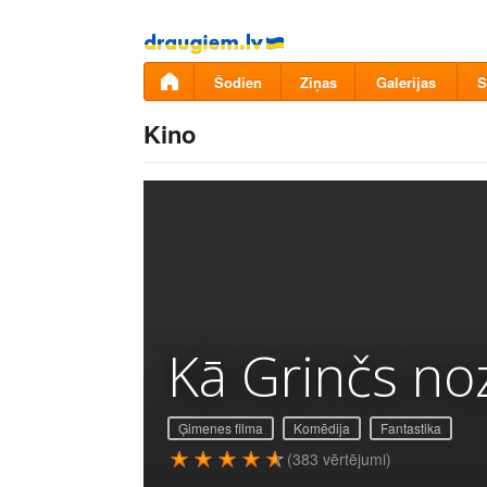
Pāriet
uz
saturu
Šodien
Ziņas
Galerijas
S
Kino
Kā Grinčs no
Ģimenes filma
Komēdija
Fantastika
(383 vērtējumi)