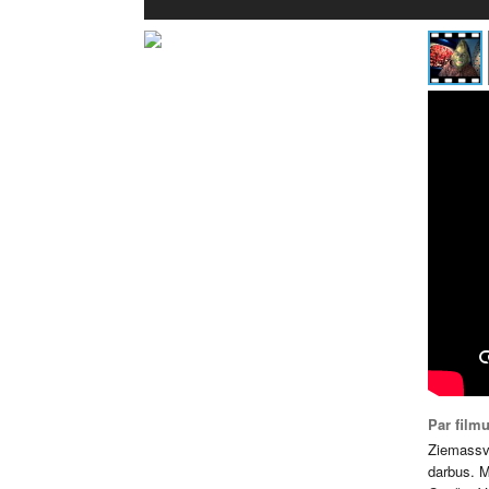
Par film
Ziemassvē
darbus. M