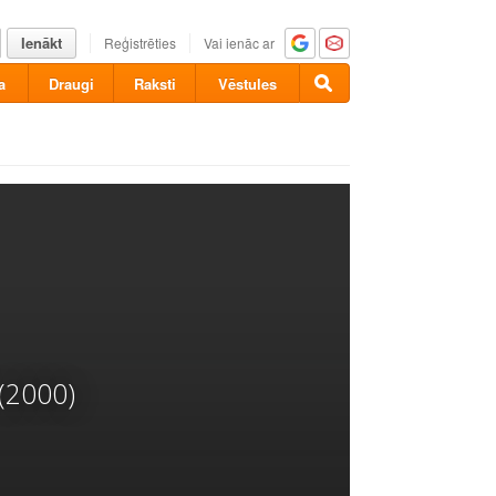
Ienākt
Reģistrēties
Vai ienāc ar
a
Draugi
Raksti
Vēstules
(2000)