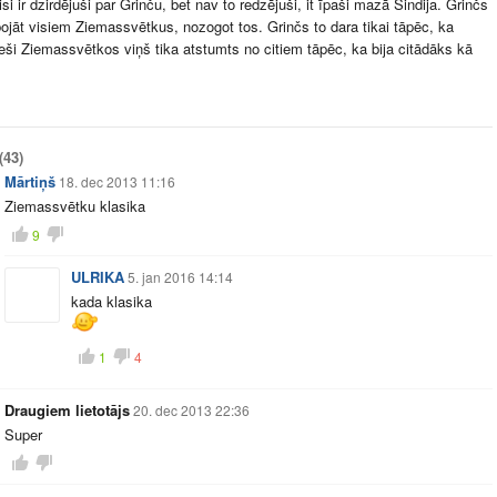
si ir dzirdējuši par Grinču, bet nav to redzējuši, it īpaši mazā Sindija. Grinčs
ojāt visiem Ziemassvētkus, nozogot tos. Grinčs to dara tikai tāpēc, ka
ieši Ziemassvētkos viņš tika atstumts no citiem tāpēc, ka bija citādāks kā
(43)
Mārtiņš
18. dec 2013 11:16
Ziemassvētku klasika
9
ULRIKA
5. jan 2016 14:14
kada klasika
1
4
Draugiem lietotājs
20. dec 2013 22:36
Super