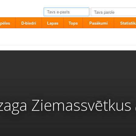
pēles
D-biedri
Lapas
Tops
Pasākumi
Statistik
zaga Ziemassvētkus