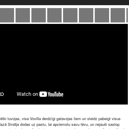
u
tki tuvojas, visa Vovilla derdzīgi gatavojas tiem un steidz pabeigt visus
azā Sindija dodas uz pastu, lai apciemotu savu tēvu, un nejauši sastop