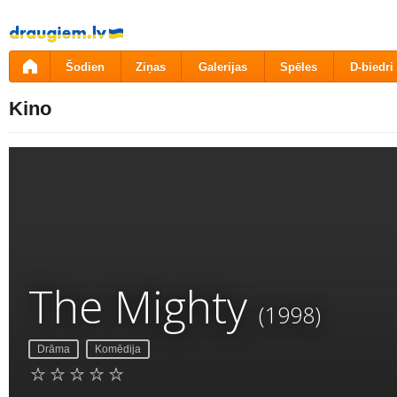
Pāriet
uz
saturu
Šodien
Ziņas
Galerijas
Spēles
D-biedri
Kino
The Mighty
(1998)
Drāma
Komēdija