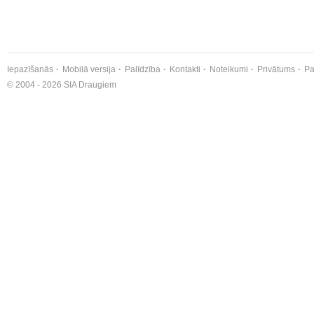
Iepazīšanās
Mobilā versija
Palīdzība
Kontakti
Noteikumi
Privātums
Pa
© 2004 - 2026 SIA Draugiem