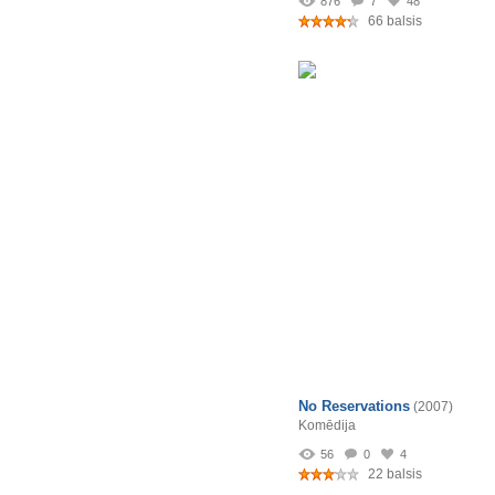
876
7
48
66 balsis
No Reservations
(2007)
Komēdija
56
0
4
22 balsis