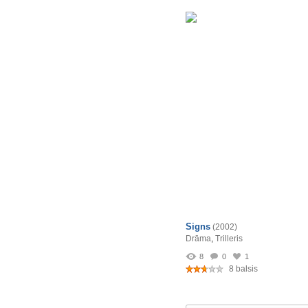
Signs
(2002)
Drāma
,
Trilleris
8
0
1
8 balsis