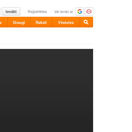
Ienākt
Reģistrēties
Vai ienāc ar
a
Draugi
Raksti
Vēstules