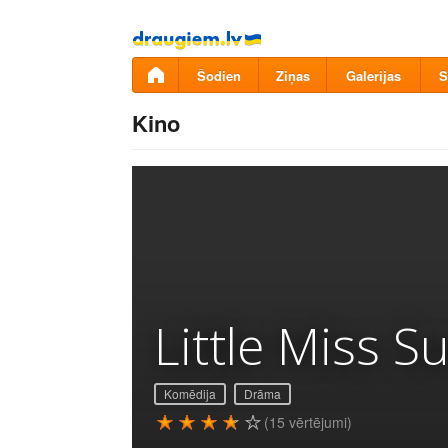
Pāriet
uz
saturu
Šodien
Ziņas
Galerijas
S
Kino
Little Miss S
Komēdija
Drāma
(15 vērtējumi)