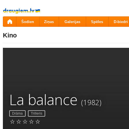
Pāriet
uz
saturu
Šodien
Ziņas
Galerijas
Spēles
D-biedri
Kino
La balance
(1982)
Drāma
Trilleris