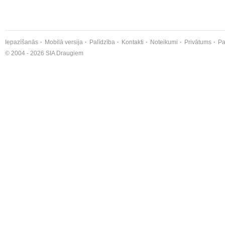
Iepazīšanās
Mobilā versija
Palīdzība
Kontakti
Noteikumi
Privātums
Pa
© 2004 - 2026 SIA Draugiem