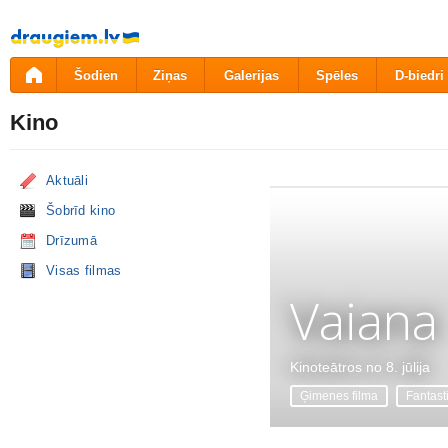
Pāriet
uz
saturu
Šodien
Ziņas
Galerijas
Spēles
D-biedri
Kino
Aktuāli
Šobrīd kino
Drīzumā
Visas filmas
Vaiana
Kinoteātros no 8. jūlija
Ģimenes filma
Fantast