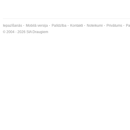
Iepazīšanās
Mobilā versija
Palīdzība
Kontakti
Noteikumi
Privātums
Pa
© 2004 - 2026 SIA Draugiem