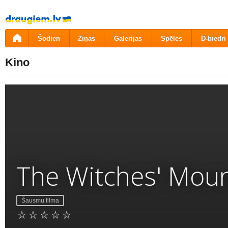
Pāriet
uz
saturu
Šodien
Ziņas
Galerijas
Spēles
D-biedri
Kino
The Witches' Moun
Šausmu filma