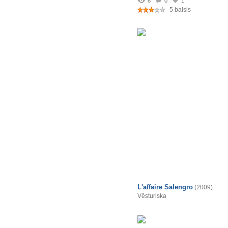
6
0
1
5 balsis
L'affaire Salengro
(2009)
Vēsturiska