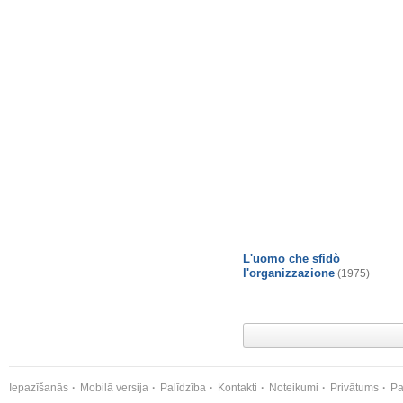
L'uomo che sfidò
l'organizzazione
(1975)
Iepazīšanās
Mobilā versija
Palīdzība
Kontakti
Noteikumi
Privātums
Pa