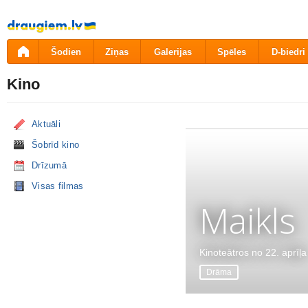
Pāriet
uz
saturu
Šodien
Ziņas
Galerijas
Spēles
D-biedri
Kino
Aktuāli
Šobrīd kino
Drīzumā
Visas filmas
Maikls
Kinoteātros no 22. aprīļa
Drāma