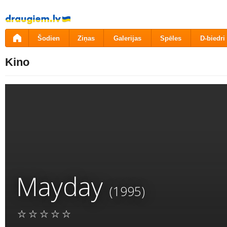
Pāriet
uz
saturu
Šodien
Ziņas
Galerijas
Spēles
D-biedri
Kino
Mayday
(1995)