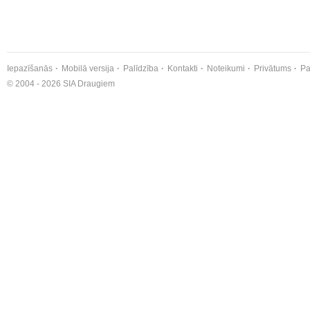
Iepazīšanās
Mobilā versija
Palīdzība
Kontakti
Noteikumi
Privātums
Pa
© 2004 - 2026 SIA Draugiem