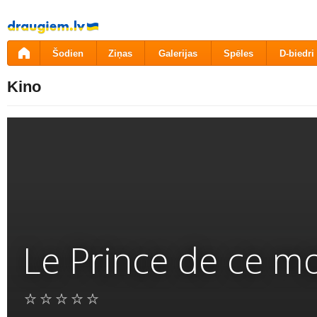
Pāriet
uz
saturu
Šodien
Ziņas
Galerijas
Spēles
D-biedri
Kino
Le Prince de ce m