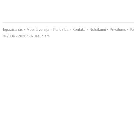
Iepazīšanās
Mobilā versija
Palīdzība
Kontakti
Noteikumi
Privātums
Pa
© 2004 - 2026 SIA Draugiem