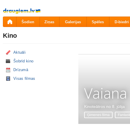
Pāriet
uz
saturu
Šodien
Ziņas
Galerijas
Spēles
D-biedri
Kino
Aktuāli
Šobrīd kino
Drīzumā
Visas filmas
Vaiana
Kinoteātros no 8. jūlija
Ģimenes filma
Fantast