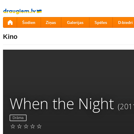
Pāriet
uz
saturu
Šodien
Ziņas
Galerijas
Spēles
D-biedri
Kino
When the Night
(201
Drāma