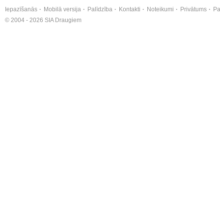
Iepazīšanās
Mobilā versija
Palīdzība
Kontakti
Noteikumi
Privātums
Pa
© 2004 - 2026 SIA Draugiem