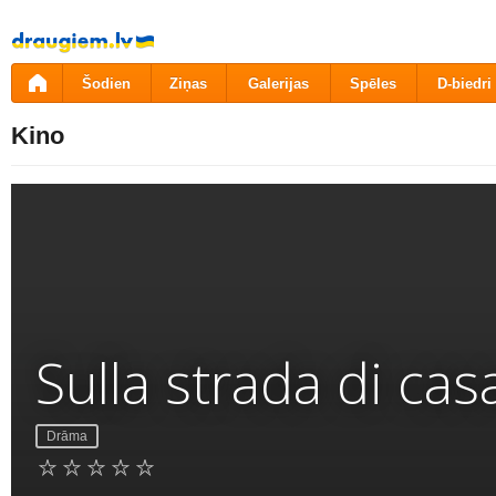
Pāriet
uz
saturu
Šodien
Ziņas
Galerijas
Spēles
D-biedri
Kino
Sulla strada di cas
Drāma