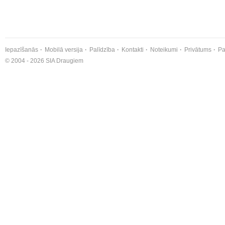
Iepazīšanās
Mobilā versija
Palīdzība
Kontakti
Noteikumi
Privātums
Pa
© 2004 - 2026 SIA Draugiem