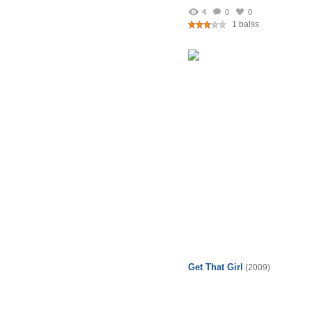
4
0
0
1 balss
Get That Girl
(2009)