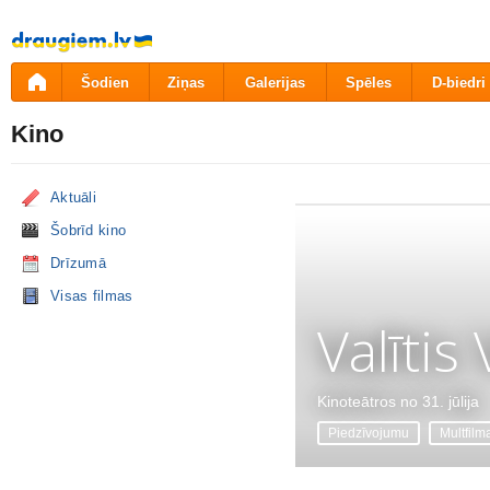
Pāriet
uz
saturu
Šodien
Ziņas
Galerijas
Spēles
D-biedri
Kino
Aktuāli
Šobrīd kino
Drīzumā
Visas filmas
Valītis
Kinoteātros no 31. jūlija
Piedzīvojumu
Multfilm