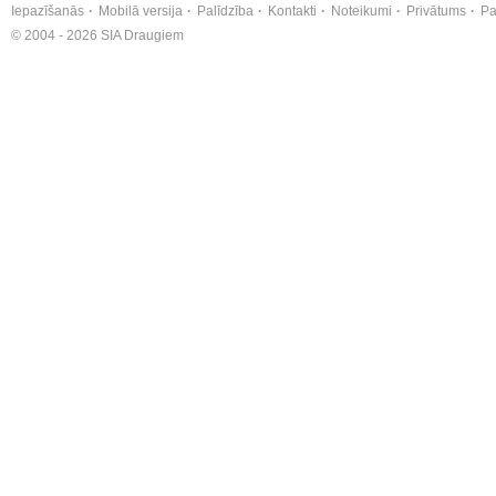
Iepazīšanās
Mobilā versija
Palīdzība
Kontakti
Noteikumi
Privātums
Pa
© 2004 - 2026 SIA Draugiem