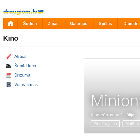
Pāriet
uz
saturu
Šodien
Ziņas
Galerijas
Spēles
D-biedri
Kino
Aktuāli
Šobrīd kino
Drīzumā
Visas filmas
Minion
Kinoteātros no 1. jūlija
Piedzīvojumu
Multfilm