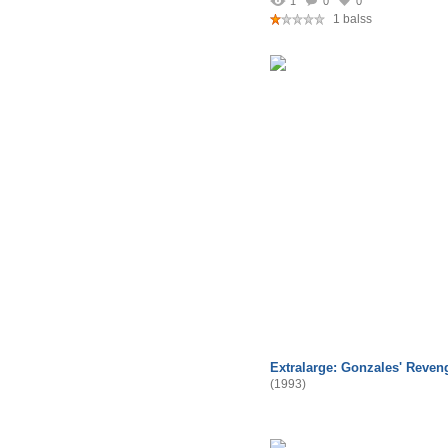
1
0
0
1 balss
Extralarge: Gonzales' Reven
(1993)