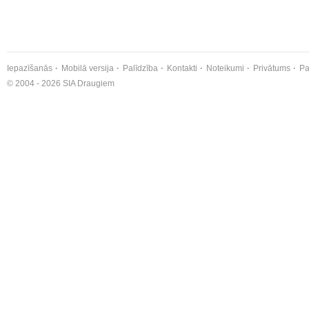
Iepazīšanās
Mobilā versija
Palīdzība
Kontakti
Noteikumi
Privātums
Pa
© 2004 - 2026 SIA Draugiem