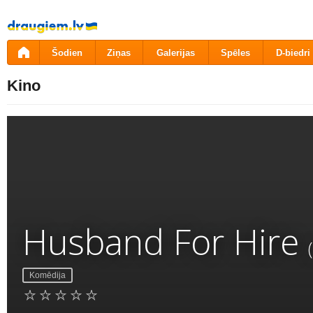
Pāriet
uz
saturu
Šodien
Ziņas
Galerijas
Spēles
D-biedri
Kino
Husband For Hire
Komēdija