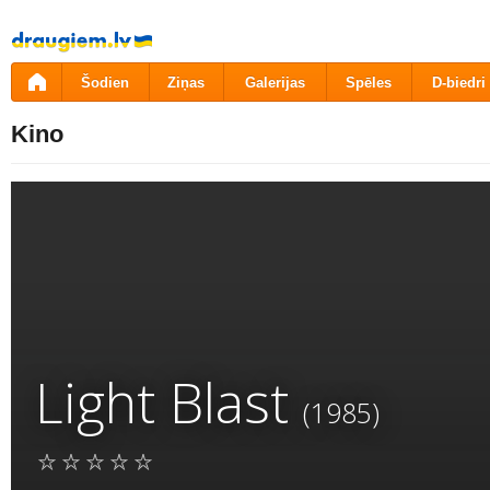
Pāriet
uz
saturu
Šodien
Ziņas
Galerijas
Spēles
D-biedri
Kino
Light Blast
(1985)