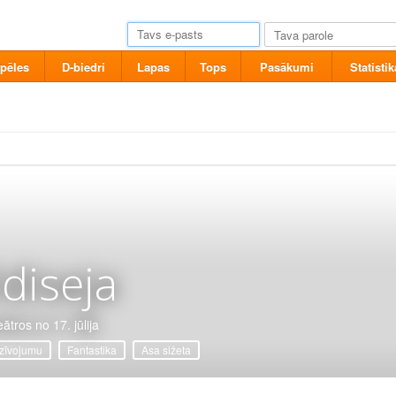
pēles
D-biedri
Lapas
Tops
Pasākumi
Statistik
diseja
ātros no 17. jūlija
zīvojumu
Fantastika
Asa sižeta