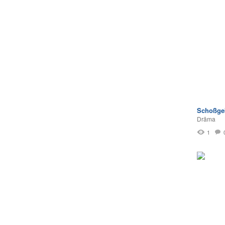
Schoßge
Drāma
1