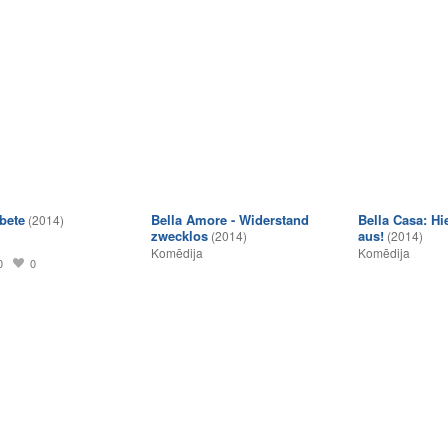
bete
Bella Amore - Widerstand
Bella Casa: Hie
(2014)
zwecklos
aus!
(2014)
(2014)
Komēdija
Komēdija
0
0