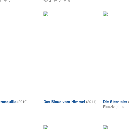
0
0
2
0
0
tranquilla
Das Blaue vom Himmel
Die Sterntaler
(2010)
(2011)
Piedzīvojumu