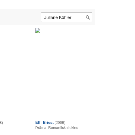
Effi Briest
8)
(2009)
Drāma
,
Romantiskais kino