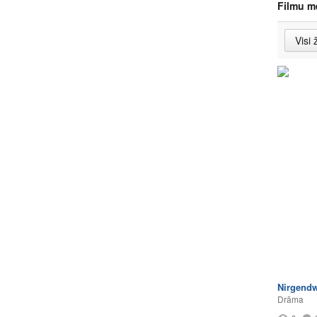
Filmu m
Nirgendw
Drāma