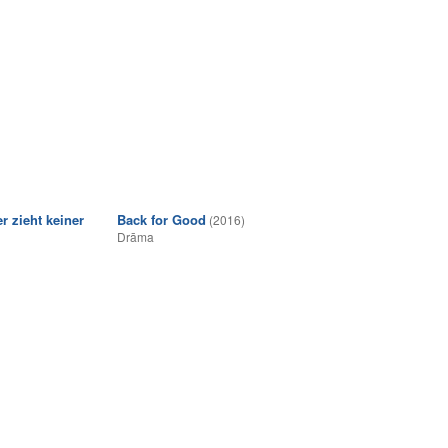
r zieht keiner
Back for Good
(2016)
Drāma