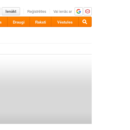
Ienākt
Reģistrēties
Vai ienāc ar
a
Draugi
Raksti
Vēstules