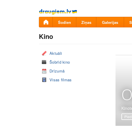
Pāriet
uz
saturu
Šodien
Ziņas
Galerijas
S
Kino
Aktuāli
Šobrīd kino
Drīzumā
Visas filmas
O
Kinote
Pied