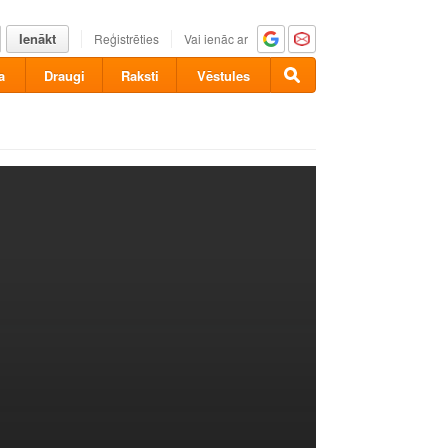
Ienākt
Reģistrēties
Vai ienāc ar
a
Draugi
Raksti
Vēstules