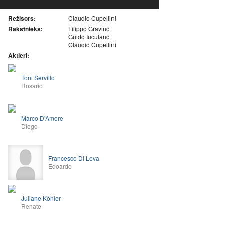
Režisors:
Claudio Cupellini
Rakstnieks:
Filippo Gravino
Guido Iuculano
Claudio Cupellini
Aktieri:
Toni Servillo
Rosario
Marco D'Amore
Diego
Francesco Di Leva
Edoardo
Juliane Köhler
Renate