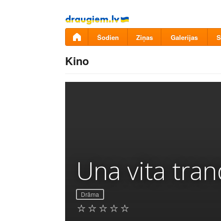
Pāriet
uz
saturu
Šodien
Ziņas
Galerijas
S
Kino
Una vita tran
Drāma