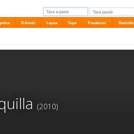
pēles
D-biedri
Lapas
Tops
Pasākumi
Statistik
quilla
(2010)